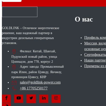
О нас
GOLDLINK – Отличное энергетическое
решение, ваш надежный партнер в
Профиль ко
индустрии дизельных генераторных
установок.
Миссия, вид
основные це
Филиал: Китай, Шанхай,
Сертификат
Пудунский новый район, улица
Наши партн
Цзиньцзи, дом 778, корпус 2
Примеры из 
Адрес завода: Промышленный
парк Илин, район Цзянду, Янчжоу,
провинция Цзянсу, КНР
sales@goldlink-power.com
+86 17705250177