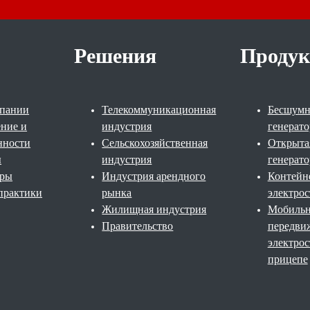
Решения
Проду
мпании
Телекоммуникационная
Бесшумн
ение и
индустрия
генерато
нности
Сельскохозяйственная
Открыта
ы
индустрия
генерато
еры
Индустрия арендного
Контейн
практики
рынка
электро
Жилищная индустрия
Мобильн
Правительство
передви
электрос
прицепе