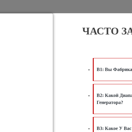
ЧАСТО 
В1: Вы Фабрика
В2: Какой Диап
Генератора?
В3: Какое У Ва