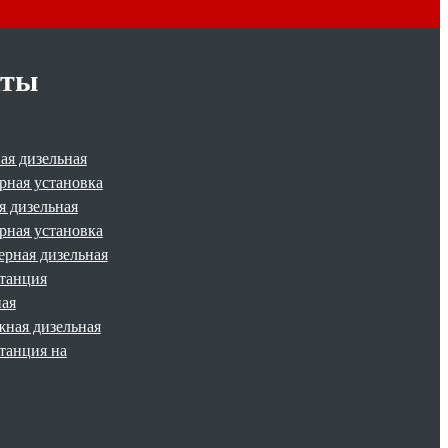
кты
ая дизельная
рная установка
я дизельная
рная установка
ерная дизельная
станция
ая
жная дизельная
танция на